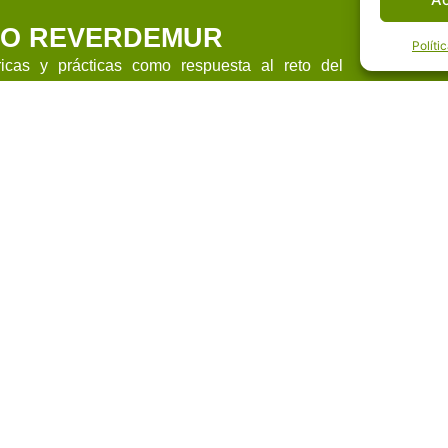
TO REVERDEMUR
Políti
ricas y prácticas como respuesta al reto del
n de Murcia, como uno de los desarrollos de la
el Pacto Verde Europeo.
e y de la Conectividad y Restauración Ecológicas
ue regula la implantación y el desarrollo de la
dministrativo y técnico armonizado para el
s aguas marítimas bajo soberanía o jurisdicción
erde como una red ecológicamente coherente y
urales y seminaturales y de otros elementos
 la conservación de los ecosistemas y el
.
la
Orden PCM/735/2021
, de 9 de julio, por la que
uctura Verde y de la Conectividad y Restauración