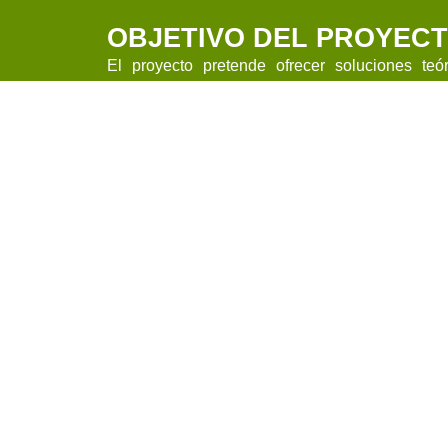
OBJETIVO DEL PROYEC
El proyecto pretende ofrecer soluciones teó
inminente desarrollo de la EIVCRE en la Regió
Estrategia de Biodiversidad 2030 en el marco d
La Estrategia Nacional de Infraestructura Verd
es el documento de planificación estratégica q
IVCRE en España, estableciendo un marco a
conjunto del territorio español, incluyendo la
nacional.
La Estrategia concibe la Infraestructura V
estratégicamente planificada de zonas nat
ambientales, diseñada y gestionada para
mantenimiento de los servicios que nos proveen
Entró en vigor el 14 de julio de 2021 mediante 
se aprueba la Estrategia Nacional de Infraestr
Ecológicas.