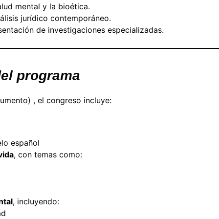
ud mental y la bioética.
álisis jurídico contemporáneo.
entación de investigaciones especializadas.
del programa
umento) , el congreso incluye:
elo español
 vida
, con temas como:
ntal
, incluyendo:
ad