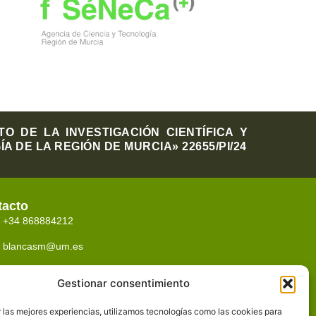
 DE LA INVESTIGACIÓN CIENTÍFICA Y
 DE LA REGIÓN DE MURCIA» 22655/PI/24
tacto
+34 868884212
blancasm@um.es
Despacho 2.40
Gestionar consentimiento
Dep. de Derecho Adm.,
Facultad de Derecho, Campus La Merced.
 las mejores experiencias, utilizamos tecnologías como las cookies para