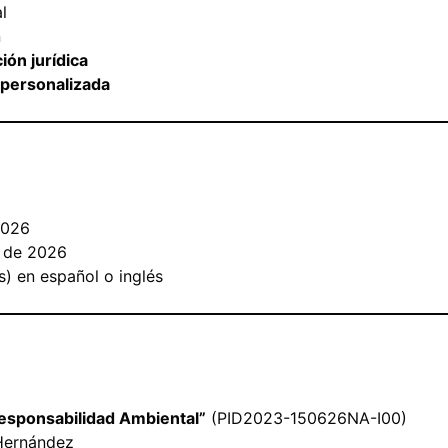
l
n
ión jurídica
 personalizada
2026
o de 2026
) en español o inglés
Responsabilidad Ambiental”
(PID2023-150626NA-I00)
 Hernández