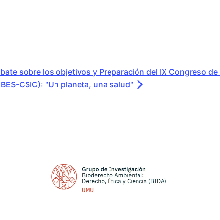
bate sobre los objetivos y Preparación del IX Congreso d
BES-CSIC): "Un planeta, una salud"