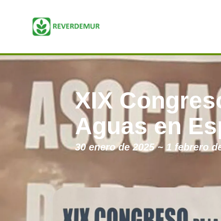
XIX Congres
Aguas en Es
30 enero de 2025
~
1 febrero d