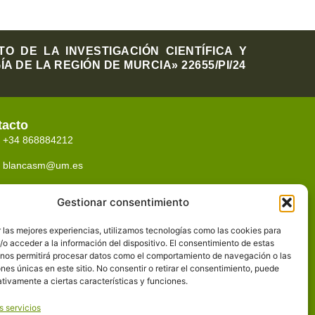
 DE LA INVESTIGACIÓN CIENTÍFICA Y
 DE LA REGIÓN DE MURCIA» 22655/PI/24
tacto
+34 868884212
blancasm@um.es
Despacho 2.40
Gestionar consentimiento
Dep. de Derecho Adm.,
Facultad de Derecho, Campus La Merced.
 las mejores experiencias, utilizamos tecnologías como las cookies para
C. Santo Cristo s/n
o acceder a la información del dispositivo. El consentimiento de estas
30001 (MURCIA)
 nos permitirá procesar datos como el comportamiento de navegación o las
Planta Baja, Hemeroteca Clara de Campoamor,
ones únicas en este sitio. No consentir o retirar el consentimiento, puede
Campus la Merced, 30001, Murcia
tivamente a ciertas características y funciones.
s servicios