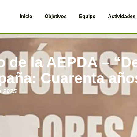
Inicio
Objetivos
Equipo
Actividades
o de la AEPDA – “D
paña: Cuarenta año
e 2025