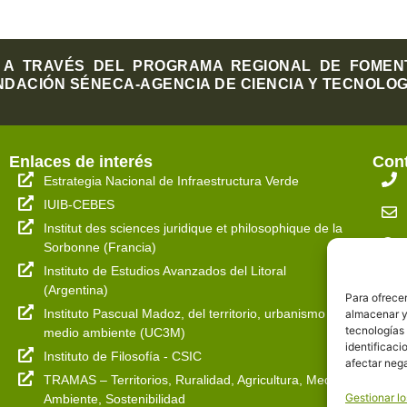
A TRAVÉS DEL PROGRAMA REGIONAL DE FOMENTO
NDACIÓN SÉNECA-AGENCIA DE CIENCIA Y TECNOLOGÍA
Enlaces de interés
Con
Estrategia Nacional de Infraestructura Verde
IUIB-CEBES
Institut des sciences juridique et philosophique de la
Sorbonne (Francia)
Instituto de Estudios Avanzados del Litoral
(Argentina)
Para ofrecer
Instituto Pascual Madoz, del territorio, urbanismo y
almacenar y/
tecnologías
medio ambiente (UC3M)
identificaci
Instituto de Filosofía - CSIC
afectar nega
TRAMAS – Territorios, Ruralidad, Agricultura, Medio
Gestionar lo
Ambiente, Sostenibilidad